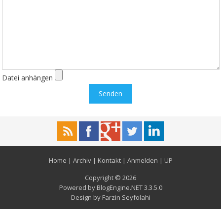
Datei anhängen
Home
|
Archiv
|
Kontakt
|
Anmelden
|
UP
Copyright © 2026
Powered by
BlogEngine.NET
3.3.5.0
Design by
Farzin Seyfolahi