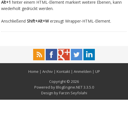
Alt+1
hinter einem HTML-Element markiert weitere Ebenen, kann
wiederholt gedrückt werden.
Anschließend
Shift+Alt+W
erzeugt Wrapper-HTML-Element.
Home
|
Archiv
|
Kontakt
|
Anmelden
|
UP
Copyright © 2026
Powered by
BlogEngine.NET
3.3.5.0
Design by
Farzin Seyfolahi