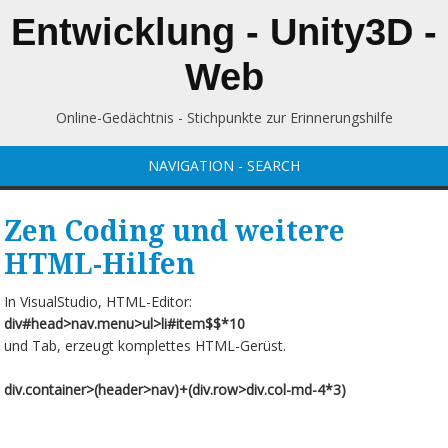
Entwicklung - Unity3D -
Web
Online-Gedächtnis - Stichpunkte zur Erinnerungshilfe
NAVIGATION - SEARCH
Zen Coding und weitere
HTML-Hilfen
In VisualStudio, HTML-Editor:
div#head>nav.menu>ul>li#item$$*10
und Tab, erzeugt komplettes HTML-Gerüst.
div.container>(header>nav)+(div.row>div.col-md-4*3)